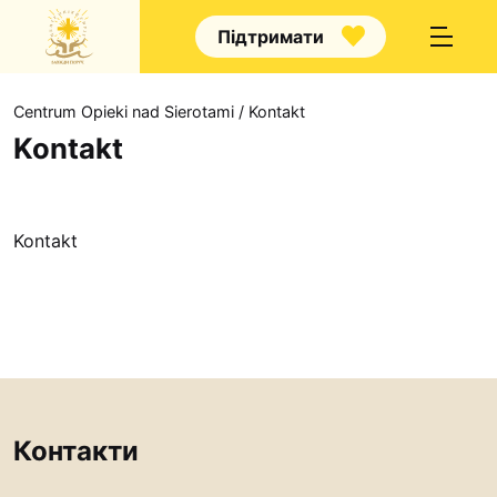
Підтримати
Centrum Opieki nad Sierotami
/
Kontakt
Kontakt
Nasze ogłoszenia
Kontakt
Ogłoszenia
Turniej piłki nożnej
Artykuły
Jak pomóc?
O nas
Контакти
Wolontariat