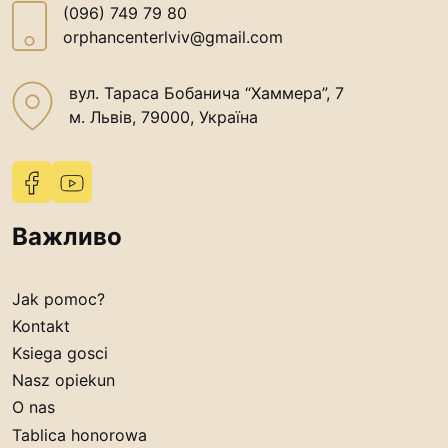
(096) 749 79 80
Tablica honorowa
orphancenterlviv@gmail.com
Nasz opiekun
Ksiega gosci
вул. Тараса Бобанича “Хаммера”, 7
м. Львів, 79000, Україна
Kontakt
Контакти
(096) 749 79 80
Важливо
procopecj@gmail.com
Jak pomoc?
Kontakt
Ksiega gosci
Nasz opiekun
O nas
Tablica honorowa